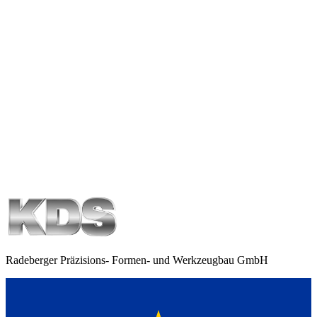
Eingetragen im Handelsregister des Amtsgerichtes Dresden
Handelsregisternummer: HRB 2549
Streitbeilegung:
Wir sind nicht bereit, an Streitbeilegungsverfahren vor
Verbraucherschlichtungsstellen teilzunehmen.
FairCommerce:
Wir sind seit 20.04.2018 Mitglied der Initiative "FairCommerce".
Nähere Informationen hierzu finden Sie unter
www.fair-
commerce.de
.
Radeberger Präzisions- Formen- und Werkzeugbau GmbH