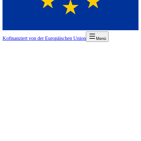
Kofinanziert von der Europäischen Union
Menü
Nachfolgend finden Sie alle Pflichtangaben gemäß § 5 TMG sowie
Hinweise zur Streitbeilegung. Bei Fragen stehen wir Ihnen jederzeit