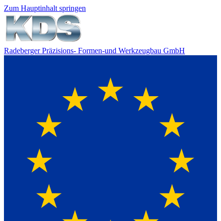
Zum Hauptinhalt springen
Radeberger Präzisions- Formen-
und Werkzeugbau GmbH